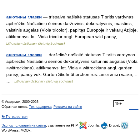
анютины глазки
— trispalvė našlaitė statusas T sritis vardynas
apibrėžtis Našlaitinių šeimos daržovinis, dekoratyvinis, maistinis,
vaistinis augalas (Viola tricolor), paplitęs Europoje ir vakarų Azijoje.
atitikmenys: lot. Viola tricolor angl. European wild pansy; …
Lithuanian dictionary (lietuvių žodynas)
анютины глазки
— darželinė našlaitė statusas T sritis vardynas
apibrėžtis Našlaitinių šeimos dekoratyvinis kultūrinis augalas (Viola
×wittrockiana). atitikmenys: lot. Viola × wittrockiana angl. garden
pansy; pansy vok. Garten Stiefmütterchen rus. анютины глазки;…
…
Lithuanian dictionary (lietuvių žodynas)
© Академик, 2000-2026
18+
Обратная связь:
Техподдержка
,
Реклама на сайте
👣 Путешествия
Экспорт словарей на сайты
, сделанные на PHP,
Joomla,
Drupal,
WordPress, MODx.