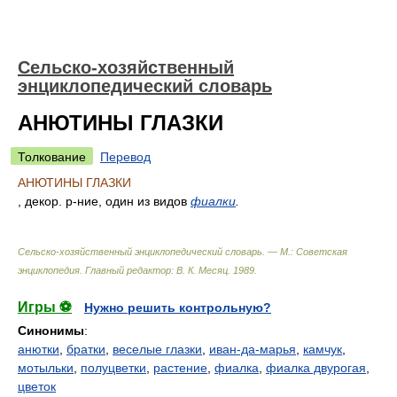
Сельско-хозяйственный
энциклопедический словарь
АНЮТИНЫ ГЛАЗКИ
Толкование
Перевод
АНЮТИНЫ ГЛАЗКИ
, декор. р-ние, один из видов
фиалки
.
Сельско-хозяйственный энциклопедический словарь. — М.: Советская
энциклопедия
.
Главный редактор: В. К. Месяц
.
1989
.
Игры ⚽
Нужно решить контрольную?
Синонимы
:
анютки
,
братки
,
веселые глазки
,
иван-да-марья
,
камчук
,
мотыльки
,
полуцветки
,
растение
,
фиалка
,
фиалка двурогая
,
цветок